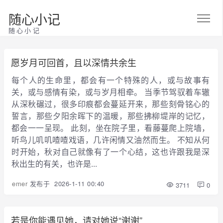
随心小记
随心小记
愿岁月可回首，且以深情共余生
每个人的生命里，都会有一个特殊的人，或与故事有
关，或与感情有染，或与岁月相牵。 当季节驾驭着车辙
从深秋碾过，很多印痕都会蔓延开来，那些刻骨铭心的
誓言，那些夕阳余晖下的温暖，那些拂柳堤岸的记忆，
都会一一呈现。 此刻，坐在院子里，看藤蔓爬上院墙，
听鸟儿叽叽喳喳戏语，几许闲情又油然而生。 不知从何
时开始，秋对自己就像有了一个心结，这也许跟我是深
秋出生的有关，也许是...
emer
发布于
2026-1-11 00:40
3711
0
若是你能遇见她，请对她说“谢谢”